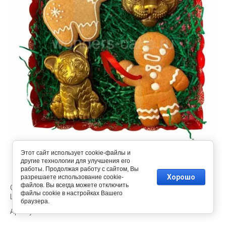
Этот сайт использует cookie-файлы и
другие технологии для улучшения его
работы. Продолжая работу с сайтом, Вы
Хорошо
разрешаете использование cookie-
файлов. Вы всегда можете отключить
СЛАДКИЙ ПОДАРОК ИЗ ИМБИРНЫХ ПРЯНИКОВ И
файлы cookie в настройках Вашего
ШОКОЛАДА НА НОВЫЙ ГОД
браузера.
T9561