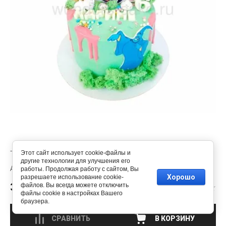
ТОРТ С ПРИНЦЕССОЙ ЖАСМИН
Этот сайт использует cookie-файлы и
другие технологии для улучшения его
T8353
работы. Продолжая работу с сайтом, Вы
Хорошо
разрешаете использование cookie-
3 500
файлов. Вы всегда можете отключить
руб.
/кг
файлы cookie в настройках Вашего
браузера.